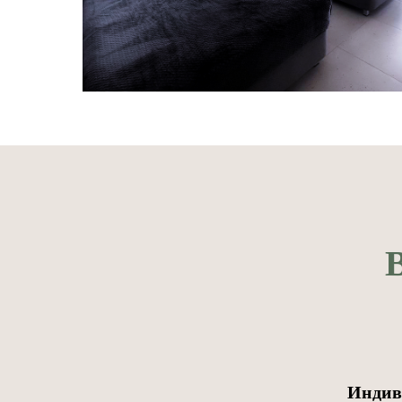
В
Индив