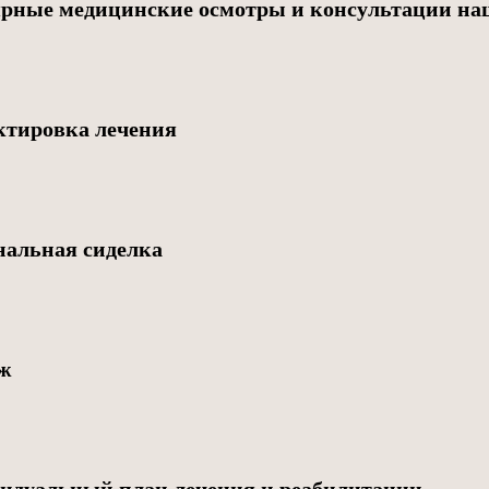
ярные медицинские осмотры и консультации на
ктировка лечения
нальная сиделка
ж
идуальный план лечения и реабилитации