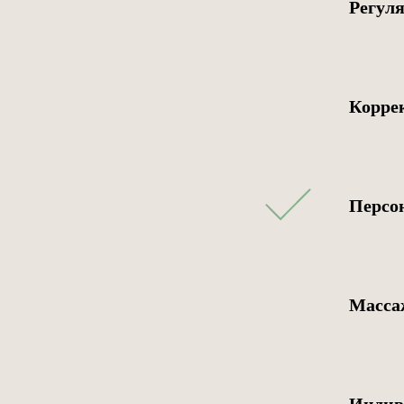
Регул
Корре
Персо
Масса
Индив