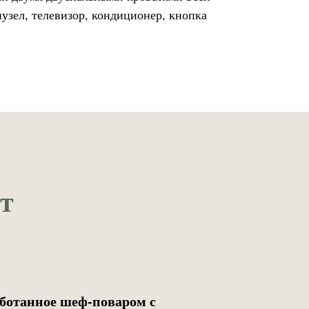
узел, телевизор, кондиционер, кнопка
ит
аботанное шеф-поваром с