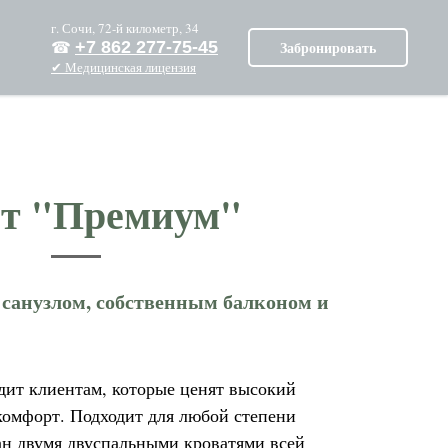
г. Сочи, 72-й километр, 34
+7 862 277-75-45
Забронировать
☎︎
✔︎
Медицинская лицензия
т "Премиум"
 санузлом, собственным балконом и
дит клиентам, которые ценят высокий
комфорт. Подходит для любой степени
ан двумя двуспальными кроватями всей