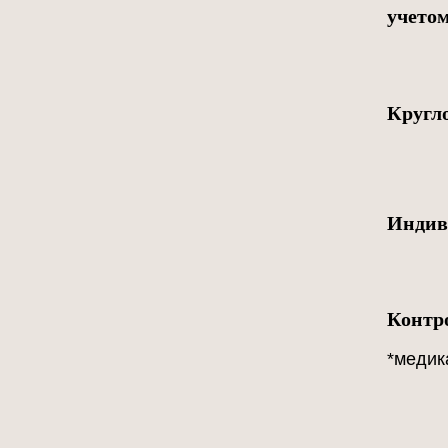
учето
Кругл
Индив
Контр
*медик